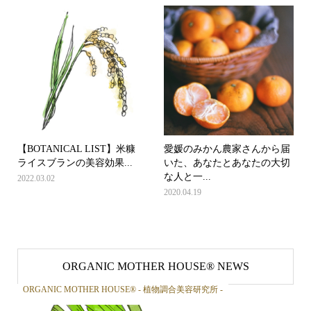
【BOTANICAL LIST】米糠
愛媛のみかん農家さんから届
ライスブランの美容効果...
いた、あなたとあなたの大切
な人と一...
2022.03.02
2020.04.19
ORGANIC MOTHER HOUSE®︎ NEWS
ORGANIC MOTHER HOUSE®︎ - 植物調合美容研究所 -
OR