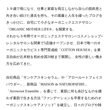
１９歳で母になり、仕事と家庭を両立しながら自らの肌疾患と
向き合い続けた過去を持ち、その葛藤と人生を綴ったブログを
きっかけに、自宅にて小さなオーガニックエステサロン
「ORGANIC MOTHER LIFE®︎」を開業する。
それから５年間でオーガニックエステサロン×コスメショップ×
レンタルサロンを関東で5店舗オープンさせ、日本で唯一のオ
ーガニックセラピスト専門育成校「COTTON HOUSE®︎」を東
京自由が丘本校を初め全国20校まで展開し、女性の新しい働き
方を広めてきた。
自社商品「サンケアスキンセラム」や「アロールートフェイス
パウダー」、新商品「MAISON de NATUROPATHIE」
「Arrowroot Ensemble 」を通じて、素肌に何も余計なものを纏
わず素肌で生きる方法 ”ファンデーションを卒業するためのオ
ーガニックスキンケアメソッド” を確立し、日々のブログや雑