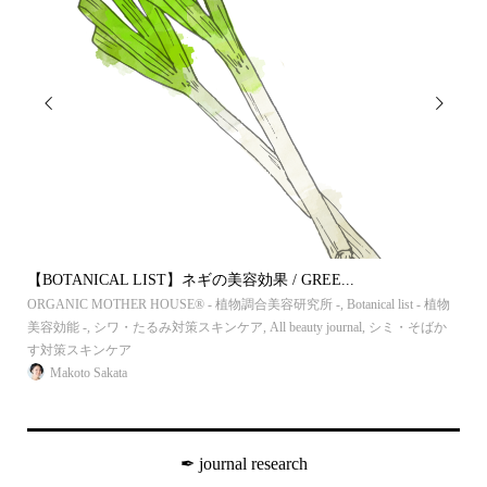


【BOTANICAL LIST】ネギの美容効果 / GREE...
【B
 植物
ORGANIC MOTHER HOUSE®︎ - 植物調合美容研究所 -
,
Botanical list - 植物
ORG
ス
美容効能 -
,
シワ・たるみ対策スキンケア
,
All beauty journal
,
シミ・そばか
毛穴
す対策スキンケア
ンケ
Makoto Sakata
✒︎ journal research