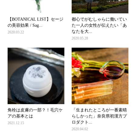
【BOTANICAL LIST】セージ
都心でがむしゃらに働いてい
の美容効果 / Sag...
た一人の女性が伝えたい「あ
なたを大...
2020.03.22
2020.05.28
角栓は皮膚の一部？！毛穴ケ
「生まれたところが一番素晴
アの基本とは
らしかった」奈良県初漢方プ
ロダクト...
2021.12.15
2020.04.02