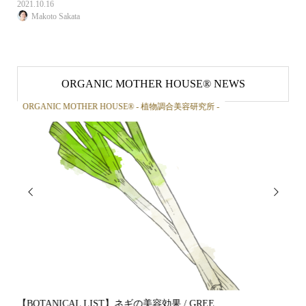
2021.10.16
Makoto Sakata
ORGANIC MOTHER HOUSE®︎ NEWS
ORGANIC MOTHER HOUSE®︎ - 植物調合美容研究所 -
OR


【BOTANICAL LIST】ネギの美容効果 / GREE...
【B