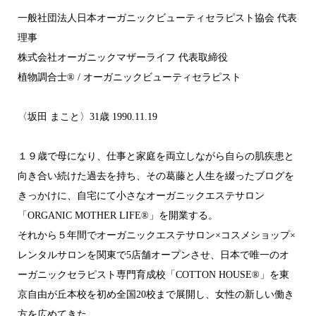
一般社団法人日本オーガニックビューティセラピスト協会 代表
理事
株式会社オーガニックマザーライフ 代表取締役
植物調合士®︎ / オーガニックビューティセラピスト
〈坂田 まこと〉31歳 1990.11.19
１９歳で母になり、仕事と家庭を両立しながら自らの肌疾患と
向き合い続けた過去を持ち、その葛藤と人生を綴ったブログを
きっかけに、自宅にて小さなオーガニックエステサロン
「ORGANIC MOTHER LIFE®︎」を開業する。
それから５年間でオーガニックエステサロン×コスメショップ×
レンタルサロンを関東で5店舗オープンさせ、日本で唯一のオ
ーガニックセラピスト専門育成校「COTTON HOUSE®︎」を東
京自由が丘本校を初め全国20校まで展開し、女性の新しい働き
方を広めてきた。