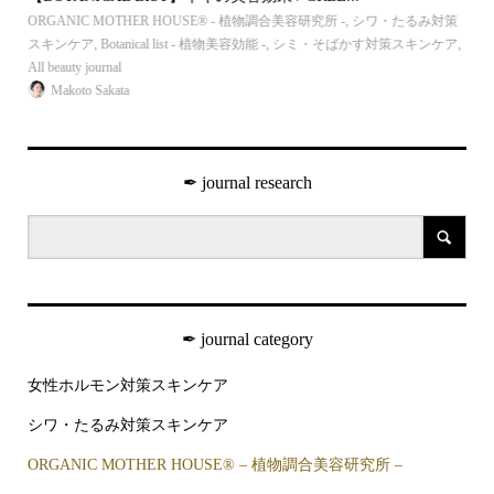
す対
ORGANIC MOTHER HOUSE®︎ - 植物調合美容研究所 -
,
シワ・たるみ対策
ORG
植物美
スキンケア
,
Botanical list - 植物美容効能 -
,
シミ・そばかす対策スキンケア
,
ア
,
All beauty journal
journ
Makoto Sakata
✒︎ journal research
✒︎ journal category
女性ホルモン対策スキンケア
シワ・たるみ対策スキンケア
ORGANIC MOTHER HOUSE®︎ – 植物調合美容研究所 –