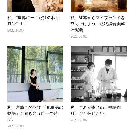
私、”世界に一つだけの私サ
私、50本からマイブランドを
ロン” オ...
立ち上げよう！植物調合美容
研究会...
2022.10.09
2022.06.02
私、宮崎での旅は 「化粧品の
私、これが本当の〈物語作
物語」と向き合う唯一の時
り〉だと信じたい。
間。
2022.06.06
2022.08.08