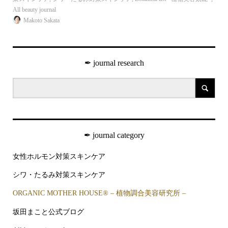
All beauty journal
journ
Makoto Sakata
✒︎ journal research
✒︎ journal category
女性ホルモン対策スキンケア
シワ・たるみ対策スキンケア
ORGANIC MOTHER HOUSE®︎ – 植物調合美容研究所 –
坂田まこと公式ブログ