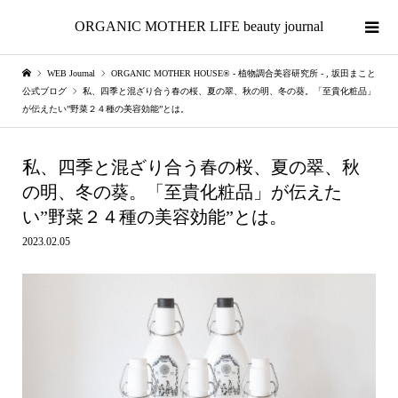
ORGANIC MOTHER LIFE beauty journal
WEB Journal
ORGANIC MOTHER HOUSE®︎ - 植物調合美容研究所 -
,
坂田まこと
公式ブログ
私、四季と混ざり合う春の桜、夏の翠、秋の明、冬の葵。「至貴化粧品」
が伝えたい”野菜２４種の美容効能”とは。
私、四季と混ざり合う春の桜、夏の翠、秋
の明、冬の葵。「至貴化粧品」が伝えた
い”野菜２４種の美容効能”とは。
2023.02.05