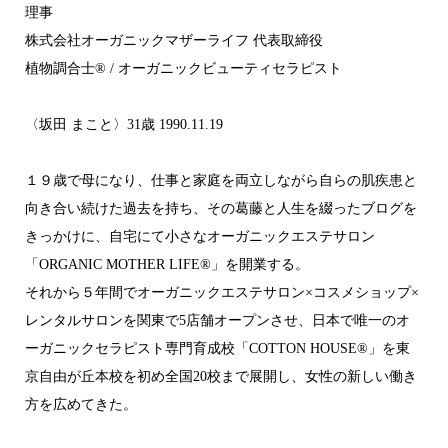
理事
株式会社オーガニックマザーライフ 代表取締役
植物調合士®︎ / オーガニックビューティセラピスト
〈坂田 まこと〉31歳 1990.11.19
１９歳で母になり、仕事と家庭を両立しながら自らの肌疾患と
向き合い続けた過去を持ち、その葛藤と人生を綴ったブログを
きっかけに、自宅にて小さなオーガニックエステサロン
「ORGANIC MOTHER LIFE®︎」を開業する。
それから５年間でオーガニックエステサロン×コスメショップ×
レンタルサロンを関東で5店舗オープンさせ、日本で唯一のオ
ーガニックセラピスト専門育成校「COTTON HOUSE®︎」を東
京自由が丘本校を初め全国20校まで展開し、女性の新しい働き
方を広めてきた。