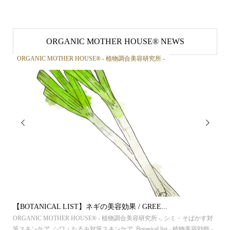
ORGANIC MOTHER HOUSE®︎ NEWS
ORGANIC MOTHER HOUSE®︎ - 植物調合美容研究所 -
OR


【BOTANICAL LIST】ネギの美容効果 / GREE...
【B
al
,
ORGANIC MOTHER HOUSE®︎ - 植物調合美容研究所 -
,
シミ・そばかす対
ORG
植物
策スキンケア
,
シワ・たるみ対策スキンケア
,
Botanical list - 植物美容効能 -
,
ア
,