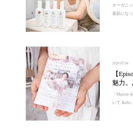
オーガニ
素肌になっ
2020.07.04
【Epis
魅力。
「Maison
いて &nbs..