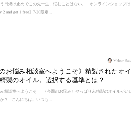
もう日焼け止めでこの先一生、悩むことはない。 オンラインショップは
 and get 1 free】7/26限定...
Makoto Sak
のお悩み相談室へようこそ》精製されたオ
精製のオイル。選択する基準とは？
悩み相談室へようこそ 〈今回のお悩み〉やっぱり未精製のオイルがい
か？ こんにちは。いつも...