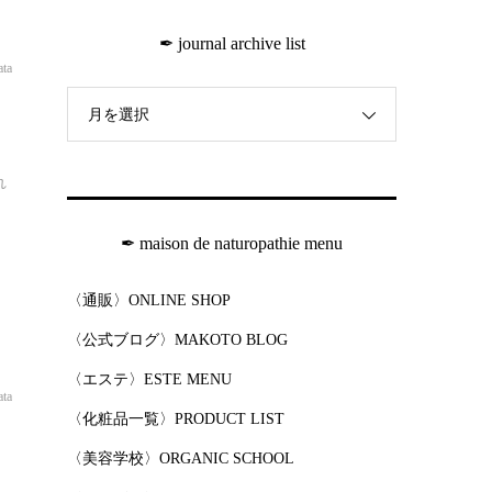
✒︎ journal archive list
ata
月を選択
れ
✒︎ maison de naturopathie menu
〈通販〉ONLINE SHOP
〈公式ブログ〉MAKOTO BLOG
〈エステ〉ESTE MENU
ata
〈化粧品一覧〉PRODUCT LIST
〈美容学校〉ORGANIC SCHOOL