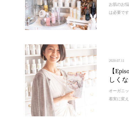
お肌のお
は必要です
2020.07.11
【Ep
しくな
オーガニ
着実に変え