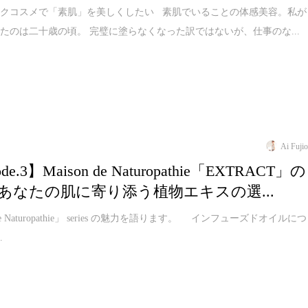
ックコスメで「素肌」を美しくしたい 素肌でいることの体感美容。私が
たのは二十歳の頃。 完璧に塗らなくなった訳ではないが、仕事のな...
Ai Fuji
ode.3】Maison de Naturopathie「EXTRACT」の
あなたの肌に寄り添う植物エキスの選...
 de Naturopathie」 series の魅力を語ります。 インフューズドオイルにつ
.