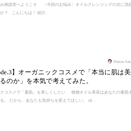
悩み相談室へようこそ 〈今回のお悩み〉オイルクレンジングの次に洗
か？ こんにちは！ 紹介...
Makoto Sak
isode.3】オーガニックコスメで「本当に肌は美
るのか」を本気で考えてみた。
ックコスメで「素肌」を美しくしたい 植物オイル美容はあなたの素肌
る。 だから、あなたも気持ちを変えてほしい。 ゆ...