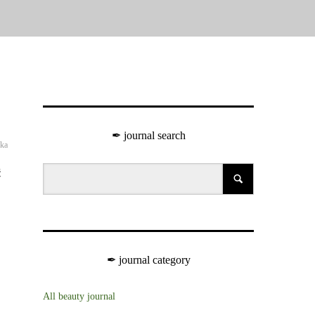
✒︎ journal search
oka
美
✒︎ journal category
All beauty journal