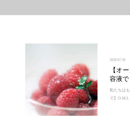
2020.07.30
【オー
容液で
私たちはもう
で】O.M.L