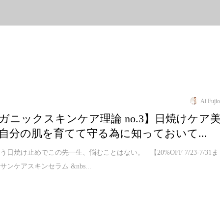
Ai Fuji
ガニックスキンケア理論 no.3】日焼けケア
自分の肌を育てて守る為に知っておいて...
日焼け止めでこの先一生、悩むことはない。 【20%OFF 7/23-7/31ま
 サンケアスキンセラム &nbs...