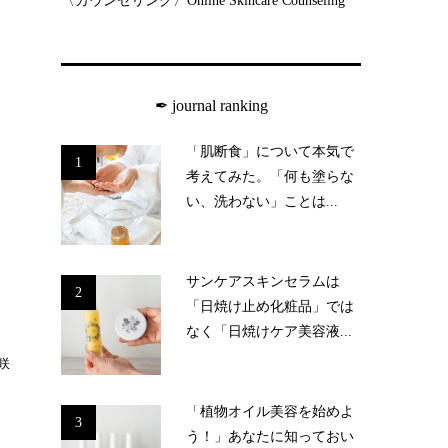
〈カウンセリング〉Online Skincare Counseling
✒︎ journal ranking
「肌断食」について本気で
1
考えてみた。「何も塗らな
い、洗わない」ことは...
サンケアスキンセラムは
2
「日焼け止め化粧品」では
なく「日焼けケア美容液...
咲
「植物オイル美容を始めよ
3
う！」あなたに知っておい