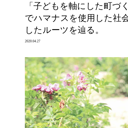
「子どもを軸にした町づ
でハマナスを使用した社会派化
したルーツを辿る。
2020.04.27