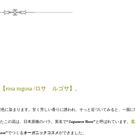
【rosa rugosa /ロサ ルゴサ】
。
紫色に染まります。甘く芳しい香りに誘われ、そっと近づいてみると、一面に
たこの花は、日本原種のバラ。英名で
“Japanese Rose”
と呼ばれています。
北
Rose”
でつくる
オーガニックコスメ
ができました。