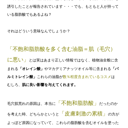
誘引したことが報告されています・・・
でも、もともと人が持って
いる脂肪酸でもあるよね？
それはどういう意味なんでしょうか？
「不飽和脂肪酸を多く含む油脂＝肌（毛穴）
に悪い」
とは
実はあまり正しい情報ではなく、
植物油全般に含
まれる
「オレイン酸」
や
マカデミアナッツオイル等に含まれる
「パ
ルミトレイン酸」
これらの油脂が
数％程度含まれているコスメ
は
むしろ、
肌に良い影響を与えてくれます。
「不飽和脂肪酸」
毛穴肌荒れの原因は
、
本当に
だったのか
「皮膚刺激の累積」
を考えた時、
どちらかというと
の方が
よっぽど原因になっていて
、
これらの脂肪酸を含む
オイルを塗った