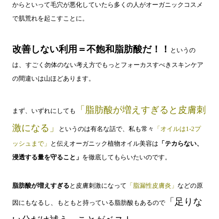
からといって
毛穴が悪化していたら
多くの人がオーガニックコスメ
で肌荒れを起こすことに。
改善しない利用＝不飽和脂肪酸だ！！
というの
は
、
すごく勿体のない考え方で
もっとフォーカスすべきスキンケア
の間違いは山ほどあります。
「脂肪酸が増えすぎると皮膚刺
まず、いずれにしても
激になる」
というのは
有名な話で、
私も常々
「オイルは1-2プ
ッシュまで」
と伝え
オーガニック植物オイル美容は
「テカらない、
浸透する量を守ること」
を徹底してもらいたいのです。
脂肪酸が増えすぎる
と
皮膚刺激になって
「脂漏性皮膚炎」
などの原
「足りな
因にもなるし
、
もともと持っている脂肪酸もあるので