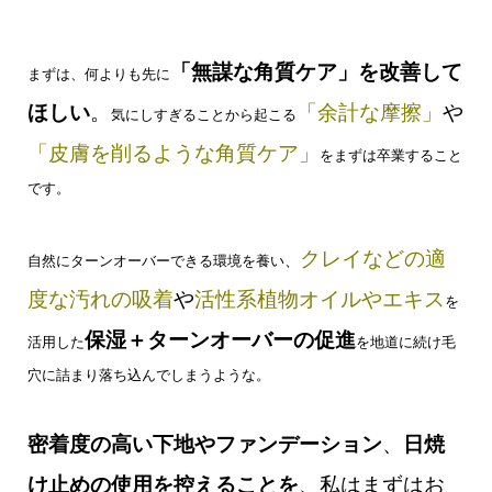
「無謀な角質ケア」を改善して
まずは、何よりも先に
ほしい
。
「余計な摩擦」
や
気にしすぎることから起こる
「皮膚を削るような角質ケア」
を
まずは卒業すること
です。
クレイなどの適
自然にターンオーバーできる環境を養い
、
度な汚れの吸着
や
活性系植物オイルやエキス
を
保湿＋ターンオーバーの促進
活用した
を地道に続け
毛
穴に詰まり落ち込んでしまうような。
密着度の高い下地やファンデーション
、
日焼
け止めの使用を控えることを
、
私はまずはお