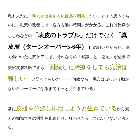
私も未だに
「毛穴が改善する化粧品を開発したい」
と
そう思うくら
いに、
毛穴の改善には「途方も無い時間」がかかる。
これは乾燥や
「表皮のトラブル」
だけでなく
「真
小じわなどの
皮層（ターンオーバー5-6年）」
の戦いだからだ。
深
く傷ついた毛穴ケアには
、
それなりの「知識」と「忍耐」が必要で
「継続した治療をしても完治は
美容皮膚科医ですら
難しい」
と
語るくらいだ・・・
何故なら、毛穴はぽっかり
動か
ないクレーターになるまで
ずっと「生きている」。
皮脂を分泌し排泄しようと生きている
常に
から
素
人の知識でその機能を止めたり、狂わせたりしては
いけないと考え
る。