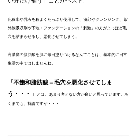
い分だけ補う」ことがベスト。
化粧水や乳液を程よくたっぷり使用して
、
洗顔やクレンジング
、
紫
外線吸収剤や下地・ファンデーションの「刺激」の方が
よっぽど毛
穴を詰まらせるし、悪化させてしまう。
高濃度の脂肪酸を
肌に毎日塗りつけるなんてことは
、
基本的に日常
生活の中ではしませんね。
「不飽和脂肪酸＝毛穴を悪化させてしま
う・・・」
とは
、
あまり考えない方が良いと思っています。
あ
くまでも、持論ですが・・・