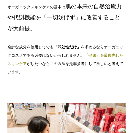
肌の本来の自然治癒力
オーガニックスキンケアの基本は
や代謝機能を
「一切妨げず」に改善すること
が大前提。
余計な成分を使用してでも
「即効性だけ」
を求めるなら
オーガニッ
クコスメである必要はないかもしれません。
「健康」を最優先した
スキンケア
が
したいならこの方法を
是非参考にして欲しいと考えて
います。