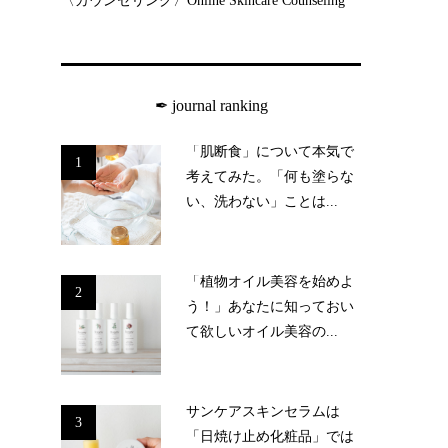
〈カウンセリング〉Online Skincare Counseling
✒︎ journal ranking
「肌断食」について本気で
1
考えてみた。「何も塗らな
い、洗わない」ことは...
「植物オイル美容を始めよ
2
う！」あなたに知っておい
て欲しいオイル美容の...
サンケアスキンセラムは
3
「日焼け止め化粧品」では