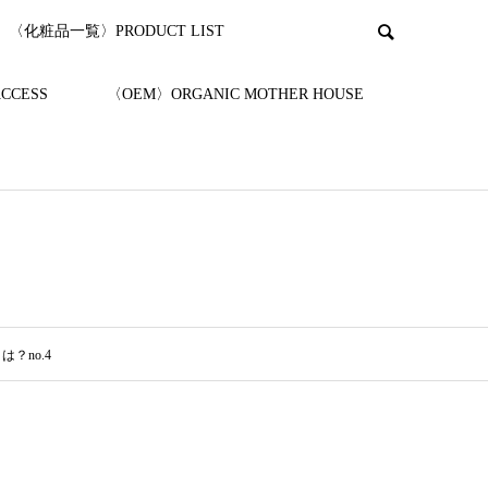
〈化粧品一覧〉PRODUCT LIST
CESS
〈OEM〉ORGANIC MOTHER HOUSE
？no.4