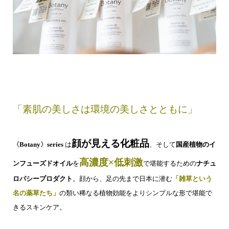
「素肌の美しさは環境の美しさとともに」
顔が見える化粧品
〈Botany〉series
は
、そして
国産植物のイ
高濃度×低刺激
ンフューズドオイル
を
で堪能するための
ナチュ
ロパシープロダクト
。顔から、足の先まで日本に潜む
「雑草という
名の薬草たち」
の類い稀なる植物効能をよりシンプルな形で堪能で
きるスキンケア。