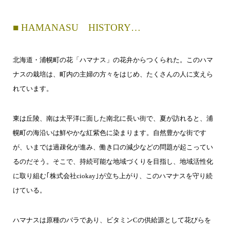
■ HAMANASU HISTORY…
北海道・浦幌町の花「ハマナス」の花弁からつくられた。このハマ
ナスの栽培は、町内の主婦の方々をはじめ、たくさんの人に支えら
れています。
東は丘陵、南は太平洋に面した南北に長い街で、夏が訪れると、浦
幌町の海沿いは鮮やかな紅紫色に染まります。自然豊かな街です
が、いまでは過疎化が進み、働き口の減少などの問題が起こってい
るのだそう。そこで、持続可能な地域づくりを目指し、地域活性化
に取り組む｢株式会社ciokay｣が立ち上がり、このハマナスを守り続
けている。
ハマナスは原種のバラであり、ビタミンCの供給源として花びらを