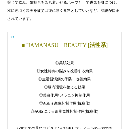
煎じて飲み、気持ちを落ち着かせるハーブとして香気を身につけ、
秋に色づく果実を疲労回復に効く食料としていたなど、諸説が口承
されています。
■
HAMANASU BEAUTY [
活性系
]
◎美肌効果
◎女性特有の悩みを改善する効果
◎生活習慣病の予防・改善効果
◎腸内環境を整える効果
◎美白作用/ メラニン抑制作用
◎AGEｓ産生抑制作用(抗糖化)
◎AGEsによる細胞毒性抑制作用(抗糖化)
ハマナスの花にはビタミンCやポリフェノールの一種であ