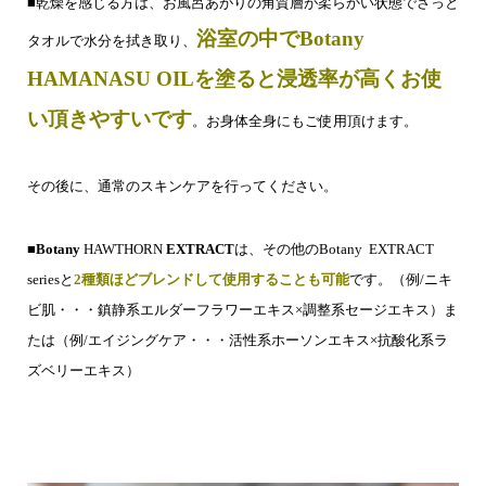
■乾燥を感じる方は、お風呂あがりの角質層が柔らかい状態でさっと
浴室の中でBotany
タオルで水分を拭き取り、
HAMANASU OILを塗ると浸透率が高くお使
い頂きやすいです
。お身体全身にもご使用頂けます。
その後に、通常のスキンケアを行ってください。
■
Botany
HAWTHORN
EXTRACT
は、その他のBotany
EXTRACT
seriesと
2種類ほどブレンドして使用することも可能
です。（例/ニキ
ビ肌・・・鎮静系エルダーフラワーエキス×調整系セージエキス）ま
たは（例/エイジングケア・・・活性系ホーソンエキス×抗酸化系ラ
ズベリーエキス）