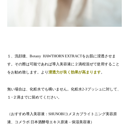
１、洗顔後、
Botany
HAWTHORN EXTRACT
をお肌に浸透させま
す。その際は可能であれば導入美容液に２滴程混ぜて使用すること
をお勧め致します。より
浸透力が良く効果が高まります
。
無い場合は、化粧水でも構いません。化粧水2-3プッシュに対して、
１−２滴までに留めてください。
（おすすめ導入美容液：SHUNOBIコメヌカブライトニング美容原
液、コメラボ 日本酒酵母エキス原液 – 保湿美容液）