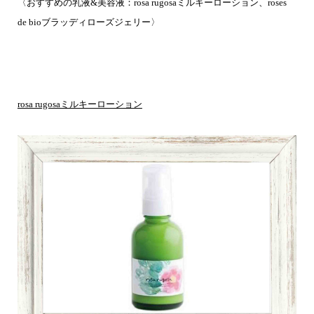
〈おすすめの乳液&美容液：rosa rugosaミルキーローション、roses
de bioブラッディローズジェリー
〉
rosa rugosaミルキーローション