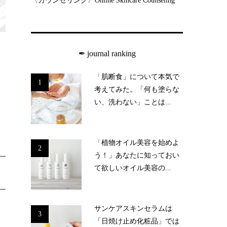
〈カウンセリング〉Online Skincare Counseling
✒︎ journal ranking
「肌断食」について本気で
1
考えてみた。「何も塗らな
い、洗わない」ことは...
「植物オイル美容を始めよ
2
う！」あなたに知っておい
て欲しいオイル美容の...
サンケアスキンセラムは
3
「日焼け止め化粧品」では