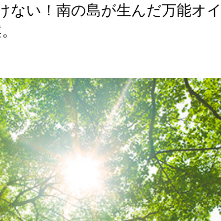
けない！南の島が生んだ万能オ
案。