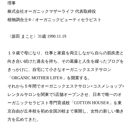
理事
株式会社オーガニックマザーライフ 代表取締役
植物調合士®︎ / オーガニックビューティセラピスト
〈坂田 まこと〉31歳 1990.11.19
１９歳で母になり、仕事と家庭を両立しながら自らの肌疾患と
向き合い続けた過去を持ち、その葛藤と人生を綴ったブログを
きっかけに、自宅にて小さなオーガニックエステサロン
「ORGANIC MOTHER LIFE®︎」を開業する。
それから５年間でオーガニックエステサロン×コスメショップ×
レンタルサロンを関東で5店舗オープンさせ、日本で唯一のオ
ーガニックセラピスト専門育成校「COTTON HOUSE®︎」を東
京自由が丘本校を初め全国20校まで展開し、女性の新しい働き
方を広めてきた。