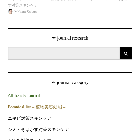
す対策スキンケア
ンケ
Makoto Sakata
✒︎ journal research
✒︎ journal category
All beauty journal
Botanical list – 植物美容効能 –
ニキビ対策スキンケア
シミ・そばかす対策スキンケア