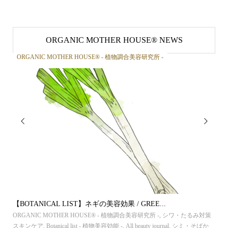
ORGANIC MOTHER HOUSE®︎ NEWS
ORGANIC MOTHER HOUSE®︎ - 植物調合美容研究所 -
OR


【BOTANICAL LIST】ネギの美容効果 / GREE...
【B
 植物
ORGANIC MOTHER HOUSE®︎ - 植物調合美容研究所 -
,
シワ・たるみ対策
ORG
ス
スキンケア
,
Botanical list - 植物美容効能 -
,
All beauty journal
,
シミ・そばか
スキ