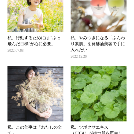
私、行動するためには “ぶっ
私、やみつきになる「ふんわ
飛んだ目標”が心に必要。
り素肌」を発酵油美容で手に
入れたい...
2022.07.08
2022.12.20
私、この仕事は「わたしの全
私、ツボクサエキス
て」。
（CICA）が持つ肌を再生し