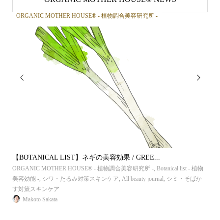
ORGANIC MOTHER HOUSE®︎ - 植物調合美容研究所 -
OR


【BOTANICAL LIST】ネギの美容効果 / GREE...
【B
 植物
ORGANIC MOTHER HOUSE®︎ - 植物調合美容研究所 -
,
Botanical list - 植物
ORG
ス
美容効能 -
,
シワ・たるみ対策スキンケア
,
All beauty journal
,
シミ・そばか
美容
す対策スキンケア
ンケ
Makoto Sakata