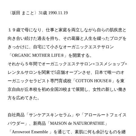
〈坂田 まこと〉31歳 1990.11.19
１９歳で母になり、仕事と家庭を両立しながら自らの肌疾患と
向き合い続けた過去を持ち、その葛藤と人生を綴ったブログを
きっかけに、自宅にて小さなオーガニックエステサロン
「ORGANIC MOTHER LIFE®︎」を開業する。
それから５年間でオーガニックエステサロン×コスメショップ×
レンタルサロンを関東で5店舗オープンさせ、日本で唯一のオ
ーガニックセラピスト専門育成校「COTTON HOUSE®︎」を東
京自由が丘本校を初め全国20校まで展開し、女性の新しい働き
方を広めてきた。
自社商品「サンケアスキンセラム」や「アロールートフェイス
パウダー」、新商品「MAISON de NATUROPATHIE」
「Arrowroot Ensemble 」を通じて、素肌に何も余計なものを纏