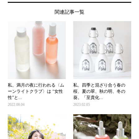
関連記事一覧
私、満月の夜に行われる〈ム
私、四季と混ざり合う春の
ーンライトクラブ〉は “女性
桜、夏の翠、秋の明、冬の
性”と...
葵。「至貴化...
2022.08.04
2023.02.05