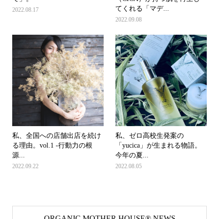
てくれる「マデ...
2022.08.17
2022.09.08
私、全国への店舗出店を続け
私、ゼロ高校生発案の
る理由。vol.1 -行動力の根
「yucica」が生まれる物語。
源...
今年の夏...
2022.09.22
2022.08.05
ORGANIC MOTHER HOUSE®︎ NEWS