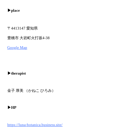
▶︎place
〒4413147 愛知県
豊橋市 大岩町火打坂4‐38
Google Map
▶︎therapist
金子 厚美 （かねこ ひろみ）
▶︎HP
https://luna-botanica.business.site/