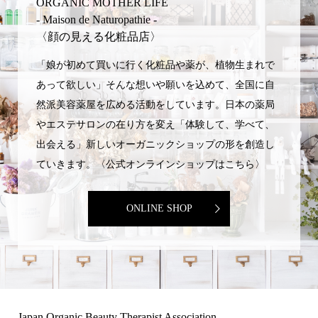
ORGANIC MOTHER LIFE
- Maison de Naturopathie -
〈顔の見える化粧品店〉
「娘が初めて買いに行く化粧品や薬が、植物生まれで
あって欲しい」そんな想いや願いを込めて、全国に自
然派美容薬屋を広める活動をしています。日本の薬局
やエステサロンの在り方を変え「体験して、学べて、
出会える」新しいオーガニックショップの形を創造し
ていきます。〈公式オンラインショップはこちら〉
ONLINE SHOP
Japan Organic Beauty Therapist Association