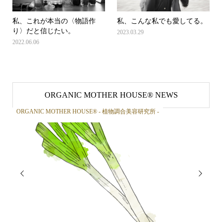
私、これが本当の〈物語作
私、こんな私でも愛してる。
り〉だと信じたい。
2023.03.29
2022.06.06
ORGANIC MOTHER HOUSE®︎ NEWS
ORGANIC MOTHER HOUSE®︎ - 植物調合美容研究所 -
OR

