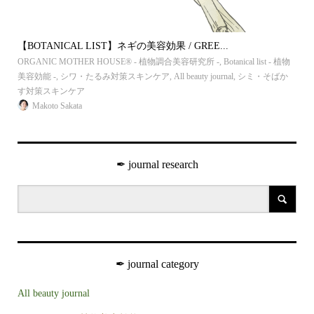
【BOTANICAL LIST】ネギの美容効果 / GREE...
【B
 植物
ORGANIC MOTHER HOUSE®︎ - 植物調合美容研究所 -
,
Botanical list - 植物
ORG
ス
美容効能 -
,
シワ・たるみ対策スキンケア
,
All beauty journal
,
シミ・そばか
美容
す対策スキンケア
ンケ
Makoto Sakata
✒︎ journal research
✒︎ journal category
All beauty journal